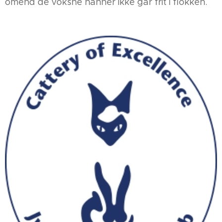
omend de voksne hanner ikke går frit i flokken.